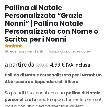
Pallina di Natale
Personalizzata “Grazie
Nonni” | Pallina Natale
Personalizzata con Nome o
Scritta per i Nonni
19
recensioni dei clienti
|
Aggiungi una recensione
4.53
Di 5
Il
Il
a partire da
4,99
€
IVA inclusa
6,99
€
prezzo
prezzo
originale
attuale
Pallina di Natale Personalizzata per i Nonni: Un
era:
è:
Abbraccio da Appendere all’Albero
6,99 €.
4,99 €.
Sorprendi i tuoi nonni con una
pallina di Natale
personalizzata
creata appositamente per loro!
Incisa con una dedica speciale, questa