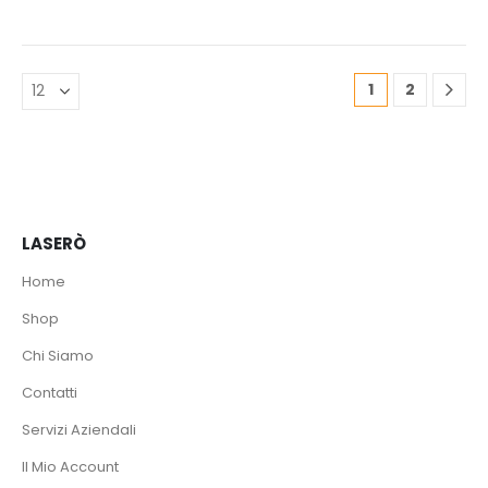
era:
è:
26,99 €.
19,99 €.
1
2
LASERÒ
Home
Shop
Chi Siamo
Contatti
Servizi Aziendali
Il Mio Account