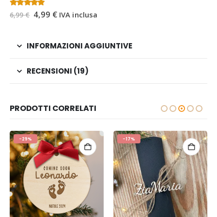
Il
Il
4.33
Su 5
4,99
€
IVA inclusa
6,99
€
prezzo
prezzo
originale
attuale
era:
è:
6,99 €.
4,99 €.
INFORMAZIONI AGGIUNTIVE
RECENSIONI (19)
PRODOTTI CORRELATI
-29%
-17%