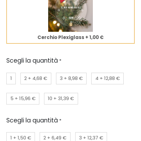
Cerchio Plexiglass
+
1,00 €
Scegli la quantità
*
1
2
+
4,68 €
3
+
8,98 €
4
+
12,88 €
5
+
15,96 €
10
+
31,39 €
Scegli la quantità
*
1
+
1,50 €
2
+
6,49 €
3
+
12,37 €