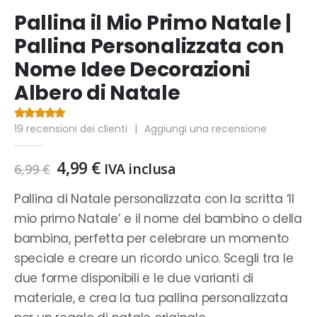
Pallina il Mio Primo Natale |
Pallina Personalizzata con
Nome Idee Decorazioni
Albero di Natale
19
recensioni dei clienti
|
Aggiungi una recensione
4.58
Di 5
Il
Il
4,99
€
IVA inclusa
6,99
€
prezzo
prezzo
originale
attuale
Pallina di Natale personalizzata con la scritta ‘Il
era:
è:
mio primo Natale’ e il nome del bambino o della
6,99 €.
4,99 €.
bambina, perfetta per celebrare un momento
speciale e creare un ricordo unico. Scegli tra le
due forme disponibili e le due varianti di
materiale, e crea la tua pallina personalizzata