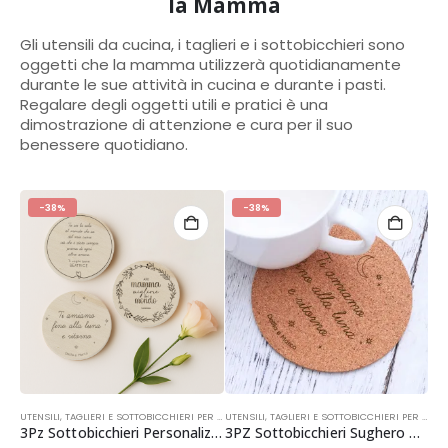
la Mamma
Gli utensili da cucina, i taglieri e i sottobicchieri sono
oggetti che la mamma utilizzerà quotidianamente
durante le sue attività in cucina e durante i pasti.
Regalare degli oggetti utili e pratici è una
dimostrazione di attenzione e cura per il suo
benessere quotidiano.
-38%
-38%
UTENSILI, TAGLIERI E SOTTOBICCHIERI PER LA MAMMA
,
FESTA DELLA MAMMA
,
OCCASIONI
UTENSILI, TAGLIERI E SOTTOBICCHIERI PER LA MAMMA
3Pz Sottobicchieri Personalizzati Legno | Regalo Festa della Mamma
3PZ Sottobicchieri Sughero Personalizzati | Regalo Festa della Mamma