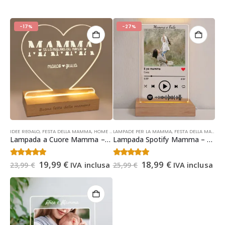
-17%
-27%
IDEE REGALO
,
FESTA DELLA MAMMA
,
HOME DECOR
LAMPADE PER LA MAMMA
,
IDEE REGALO NATALE
,
FESTA DELLA MAMMA
,
LAMPADE PER LA 
Lampada a Cuore Mamma – Lampada Personalizzata con Dedica per la Mamma – Regalo Natale, Festa della Mamma, Compleanno
Lampada Spotify Mamma – Regalo Festa della Mamma – Lampada Personalizzata con Foto Regalo Mamma Natale, Compleanno
Il
Il
Il
Il
4.53
Su 5
4.36
Su 5
19,99
€
18,99
€
IVA inclusa
IVA inclusa
23,99
€
25,99
€
prezzo
prezzo
prezzo
prezzo
originale
attuale
originale
attuale
era:
è:
era:
è:
23,99 €.
19,99 €.
25,99 €.
18,99 €.