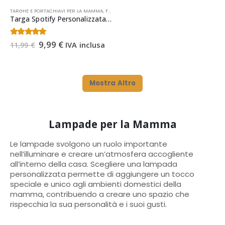
TARGHE E PORTACHIAVI PER LA MAMMA
,
FESTA DELLA MAMMA
,
OCCASIONI
Targa Spotify Personalizzata per la Mamma | Regalo Festa della Mamma
Il
Il
4.43
Su 5
9,99
€
IVA inclusa
11,99
€
prezzo
prezzo
originale
attuale
era:
è:
11,99 €.
9,99 €.
Mostra Altro
Lampade per la Mamma
Le lampade svolgono un ruolo importante
nell’illuminare e creare un’atmosfera accogliente
all’interno della casa. Scegliere una lampada
personalizzata permette di aggiungere un tocco
speciale e unico agli ambienti domestici della
mamma, contribuendo a creare uno spazio che
rispecchia la sua personalità e i suoi gusti.