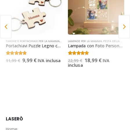
I
FESTA DELLA MAMMA
TARGHE E PORTACHIAVI PER LA MAMMA
,
OCCASIONI
,
FESTA DELLA MAMMA
LAMPADE PER LA MAMMA
,
FESTA DELLA MAMMA
Portachiavi Puzzle Legno con Incisione | Regalo Festa della Mamma
Lampada con Foto Personalizzata per la Mamma – Regalo Festa della Mamma, Regalo Mamma Natale, Compleanno
Il
Il
Il
Il
4.25
Su 5
4.64
Su 5
9,99
€
18,99
€
IVA inclusa
IVA
11,99
€
22,99
€
prezzo
prezzo
prezzo
prezzo
inclusa
originale
attuale
originale
attuale
era:
è:
era:
è:
11,99 €.
9,99 €.
22,99 €.
18,99 €.
LASERÒ
Home