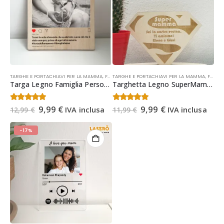
TARGHE E PORTACHIAVI PER LA MAMMA
,
FESTA DELLA MAMMA
TARGHE E PORTACHIAVI PER LA MAMMA
,
OCCASIONI
,
FESTA DELLA MAMMA
Targa Legno Famiglia Personalizzata stile Instagram per la Mamma| Idea Regalo Festa della Mamma
Targhetta Legno SuperMamma | Targa Personalizzata per la Mamma
Il
Il
Il
Il
4.43
Su 5
4.43
Su 5
9,99
€
9,99
€
IVA inclusa
IVA inclusa
12,99
€
11,99
€
prezzo
prezzo
prezzo
prezzo
originale
attuale
originale
attuale
era:
è:
era:
è:
-17%
12,99 €.
9,99 €.
11,99 €.
9,99 €.