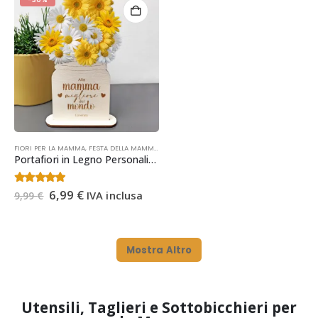
era:
è:
era:
è:
8,99 €.
6,99 €.
11,99 €.
8,99 €.
FIORI PER LA MAMMA
,
FESTA DELLA MAMMA
,
OCCASIONI
Portafiori in Legno Personalizzato | Regalo Festa della Mamma
Il
Il
4.36
Su 5
6,99
€
IVA inclusa
9,99
€
prezzo
prezzo
originale
attuale
era:
è:
9,99 €.
6,99 €.
Mostra Altro
Utensili, Taglieri e Sottobicchieri per