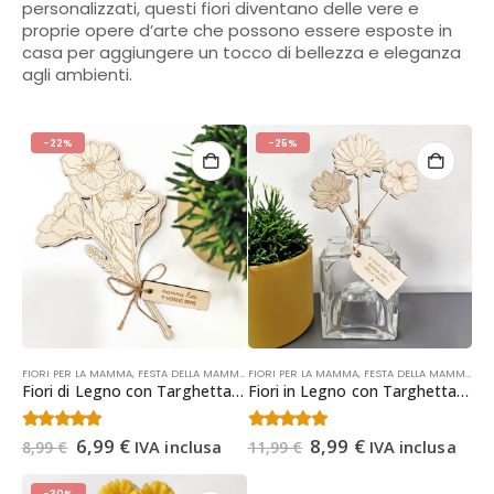
personalizzati, questi fiori diventano delle vere e
proprie opere d’arte che possono essere esposte in
casa per aggiungere un tocco di bellezza e eleganza
agli ambienti.
-22%
-25%
FIORI PER LA MAMMA
,
FESTA DELLA MAMMA
,
FIORI PER LA MAMMA
OCCASIONI
,
FESTA DELLA MAMMA
,
OC
Fiori di Legno con Targhetta Personalizzata | Regalo Festa della Mamma
Fiori in Legno con Targhetta Personalizzata | Regalo Festa della Mamma
Il
Il
Il
Il
4.64
Su 5
4.36
Su 5
6,99
€
8,99
€
IVA inclusa
IVA inclusa
8,99
€
11,99
€
prezzo
prezzo
prezzo
prezzo
originale
attuale
originale
attuale
-30%