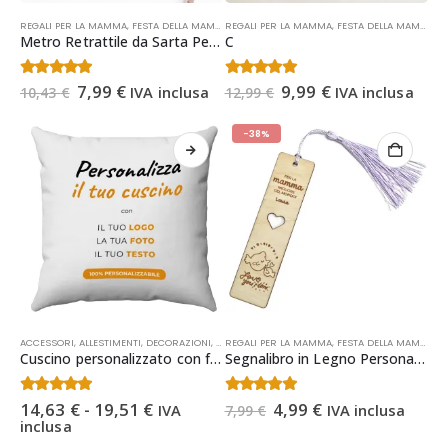
REGALI PER LA MAMMA
,
FESTA DELLA MAMMA
REGALI PER LA MAMMA
,
FESTA DELLA MAMMA
,
O
Metro Retrattile da Sarta Personalizzato | Regalo Festa della Mamma
C
Il
Il
Il
Il
5.00
Su 5
4.57
Su 5
7,99
€
9,99
€
IVA inclusa
IVA inclusa
10,43
€
12,99
€
prezzo
prezzo
prezzo
prezzo
originale
attuale
originale
attuale
era:
è:
era:
è:
-38%
10,43 €.
7,99 €.
12,99 €.
9,99 €.
Questo
ACCESSORI
,
ALLESTIMENTI, DECORAZIONI, ADDOBBI
REGALI PER LA MAMMA
,
DECORAZIONI CAMERETTA BAMBINI
,
FESTA DELLA MAMMA
,
FE
,
O
prodotto
Cuscino personalizzato con foto e testo 40×40 – regalo unico
Segnalibro in Legno Personalizzato per la Mamma – Regalo Festa della Mamma, Compleanno, Natale
ha
più
Fascia
Il
Il
4.40
Su 5
4.43
Su 5
varianti.
14,63
€
-
19,51
€
4,99
€
IVA
IVA inclusa
7,99
€
di
prezzo
prezzo
inclusa
Le
prezzo:
originale
attuale