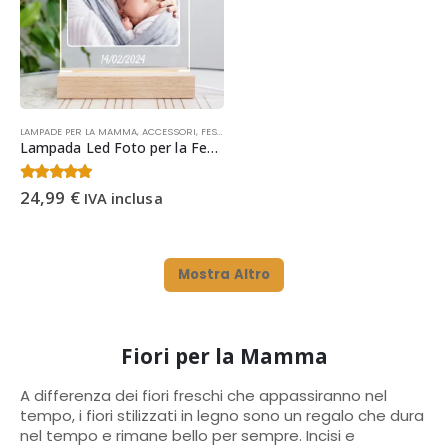
LAMPADE PER LA MAMMA
,
ACCESSORI
,
FESTA DELLA MAMMA
,
HOME DECOR
,
IDEE REGALO NA
Lampada Led Foto per la Festa della Mamma – Lampada Personalizzata, Regalo Personalizzato Mamma per Natale, Compleanno
4.57
Su 5
24,99
€
IVA inclusa
Mostra Altro
Fiori per la Mamma
A differenza dei fiori freschi che appassiranno nel
tempo, i fiori stilizzati in legno sono un regalo che dura
nel tempo e rimane bello per sempre. Incisi e