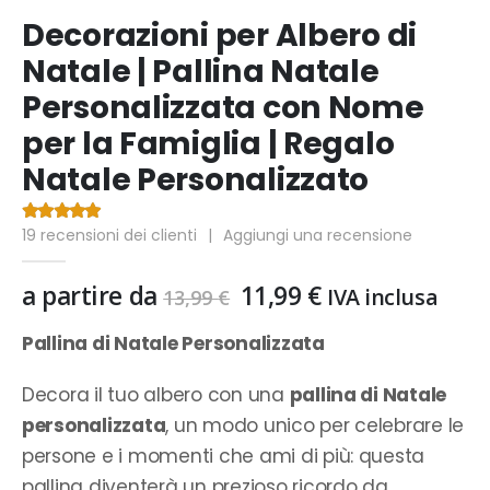
Decorazioni per Albero di
Natale | Pallina Natale
Personalizzata con Nome
per la Famiglia | Regalo
Natale Personalizzato
19
recensioni dei clienti
|
Aggiungi una recensione
4.63
Di 5
Il
Il
a partire da
11,99
€
IVA inclusa
13,99
€
prezzo
prezzo
originale
attuale
Pallina di Natale Personalizzata
era:
è:
13,99 €.
11,99 €.
Decora il tuo albero con una
pallina di Natale
personalizzata
, un modo unico per celebrare le
persone e i momenti che ami di più: questa
pallina diventerà un prezioso ricordo da