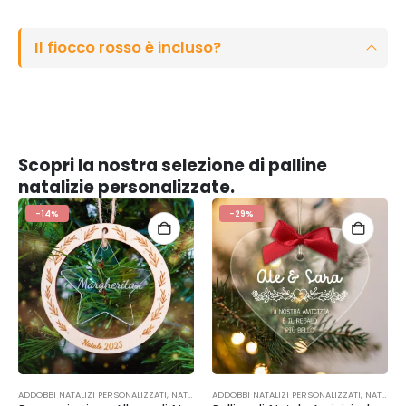
Il fiocco rosso è incluso?
Scopri la nostra selezione di palline
natalizie personalizzate.
-14%
-29%
ADDOBBI NATALIZI PERSONALIZZATI
,
NATALE
,
OCCASIONI
ADDOBBI NATALIZI PERSONALIZZATI
,
NATALE
,
O