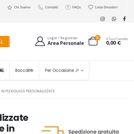
Chi Siamo
Contatti
FAQs
Lista Desideri
0
Login / Registrati
Il Tuo Carrello
0,00
€
Area Personale
️
Boccali🍻
Per Occasione 🎉
E IN PLEXIGLASS PERSONALIZZATE
lizzate
e in