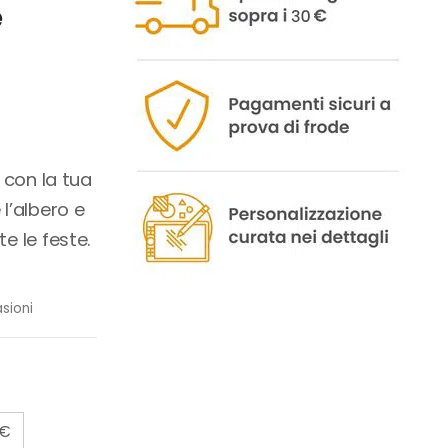
e
e con la tua
 l’albero e
e le feste.
sioni
 €