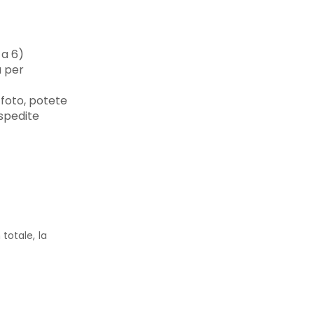
 a 6)
à per
 foto, potete
 spedite
totale, la