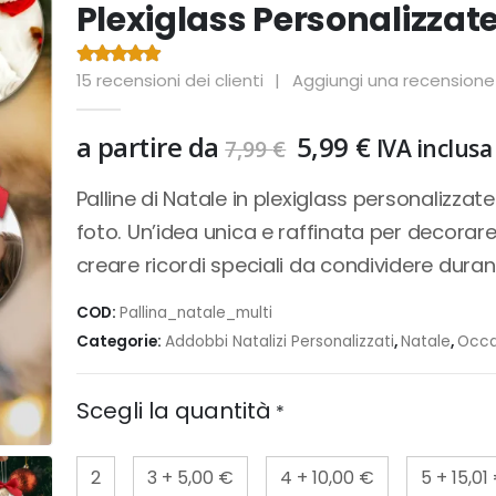
Plexiglass Personalizzat
15
recensioni dei clienti
|
Aggiungi una recensione
4.53
Di 5
Il
Il
a partire da
5,99
€
IVA inclusa
7,99
€
prezzo
prezzo
originale
attuale
Palline di Natale in plexiglass personalizzat
era:
è:
foto. Un’idea unica e raffinata per decorare
7,99 €.
5,99 €.
creare ricordi speciali da condividere durant
COD:
Pallina_natale_multi
Categorie:
Addobbi Natalizi Personalizzati
,
Natale
,
Occa
Scegli la quantità
*
2
3
+
5,00 €
4
+
10,00 €
5
+
15,01