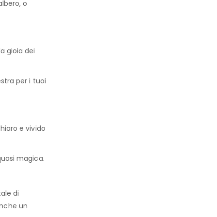
lbero, o
a gioia dei
tra per i tuoi
hiaro e vivido
 quasi magica.
ale di
anche un