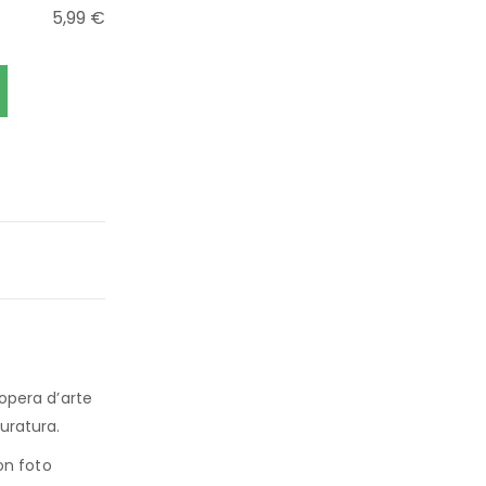
5,99
€
’opera d’arte
duratura.
con foto