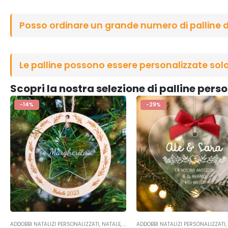
Posso ordinare un grande numero di palline d
Le palline possono essere personalizzate sol
Scopri la nostra selezione di palline pers
-14%
-29%
ADDOBBI NATALIZI PERSONALIZZATI
,
NATALE
,
OCCASIONI
ADDOBBI NATALIZI PERSONALIZZATI