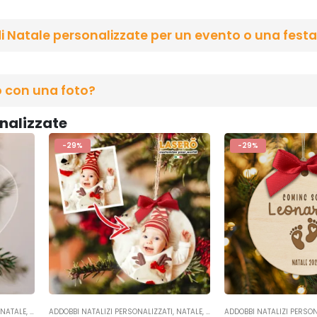
i Natale personalizzate per un evento o una fest
o con una foto?
onalizzate
-29%
-29%
,
NATALE
,
OCCASIONI
ADDOBBI NATALIZI PERSONALIZZATI
,
NATALE
,
OCCASIONI
ADDOBBI NATALIZI PERSON