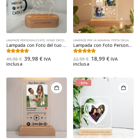
LAMPADE PERSONALIZZATE
,
HOME DECOR
,
IDEE REGALO
LAMPADE PER LA MAMMA
,
IDEE REGALO NATALE
,
FESTA DELLA MAMMA
,
NATALE
,
OCCA
Lampada con Foto del tuo Animale Domestico – Lampada Led Personalizzata Regalo Compleanno, Regalo Natale
Lampada con Foto Personalizzata per la Mamma – Regalo Festa della Mamma, Regalo Mamma Natale, Compleanno
Il
Il
Il
Il
4.50
Su 5
4.64
Su 5
39,98
€
18,99
€
IVA
IVA
49,98
€
22,99
€
prezzo
prezzo
prezzo
prezzo
inclusa
inclusa
originale
attuale
originale
attuale
era:
è:
era:
è:
49,98 €.
39,98 €.
22,99 €.
18,99 €.
-50%