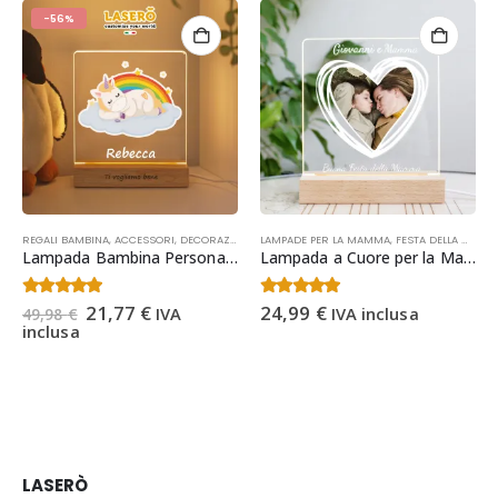
-56%
INO PER LEI
,
PORTACHIAVI PERSONALIZZATI
REGALI BAMBINA
,
REGALI SAN VALENTINO PER LUI
,
ACCESSORI
,
DECORAZIONI CAMERETTA BAMBINI
,
SAN VALENTINO
LAMPADE PER LA MAMMA
,
HOME DECOR
,
FESTA DELLA MAMMA
,
IDEE REG
Lampada Bambina Personalizzata con Nome – Regalo Nascita Personalizzato – Regalo Bambina (Unicorno)
Lampada a Cuore per la Mamma | Regalo Festa della Mamma
Il
Il
4.29
Su 5
4.43
Su 5
21,77
€
24,99
€
IVA
IVA inclusa
49,98
€
prezzo
prezzo
inclusa
originale
attuale
era:
è:
49,98 €.
21,77 €.
LASERÒ