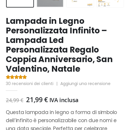
Lampada in Legno
Personalizzata Infinito –
Lampada Led
Personalizzata Regalo
Coppia Anniversario, San
Valentino, Natale
30
recensioni dei clienti
|
Aggiungi una recensione
4.73
Di 5
Il
Il
21,99
€
IVA inclusa
24,99
€
prezzo
prezzo
originale
attuale
Questa lampada in legno a forma di simbolo
era:
è:
dell’infinito è personalizzabile con due nomi e
24,99 €.
21,99 €.
una data speciale. Perfetta per celebrare