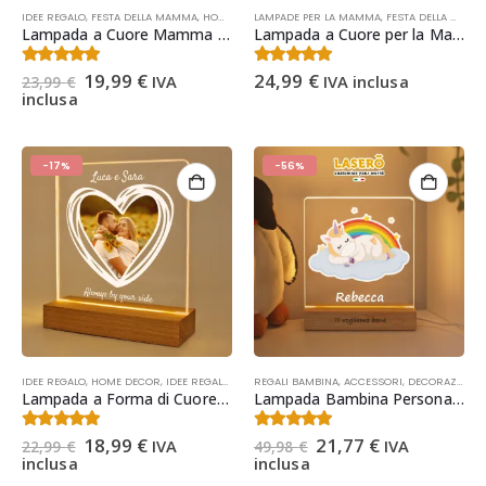
IDEE REGALO
,
FESTA DELLA MAMMA
,
HOME DECOR
LAMPADE PER LA MAMMA
,
IDEE REGALO NATALE
,
,
LAMPADE PER LA 
FESTA DELLA MAMMA
Lampada a Cuore Mamma – Lampada Personalizzata con Dedica per la Mamma – Regalo Natale, Festa della Mamma, Compleanno
Lampada a Cuore per la Mamma | Regalo Festa della Mamma
Il
Il
4.53
Su 5
4.43
Su 5
19,99
€
24,99
€
IVA
IVA inclusa
23,99
€
prezzo
prezzo
inclusa
originale
attuale
era:
è:
23,99 €.
19,99 €.
-17%
-56%
IDEE REGALO
,
HOME DECOR
,
IDEE REGALO NATALE
REGALI BAMBINA
,
LAMPADE PERSONALIZZATE
,
ACCESSORI
,
,
DECORAZIONI CAMERETTA BAMBINI
NATALE
,
OCCA
Lampada a Forma di Cuore – Lampada Personalizzata con Foto, Regalo Anniversario
Lampada Bambina Personalizzata con Nome – Regalo Nascita Personalizzato – Regalo Bambina (Unicorno)
Il
Il
Il
Il
4.47
Su 5
4.29
Su 5
18,99
€
21,77
€
IVA
IVA
22,99
€
49,98
€
prezzo
prezzo
prezzo
prezzo
inclusa
inclusa
originale
attuale
originale
attuale