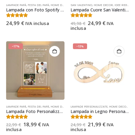
LAMPADE PAPÀ
,
FESTA DEL PAPÀ
,
HOME DECOR
,
SAN VALENTINO
IDEE REGALO
,
IDEE REGALO NATALE
,
HOME DECOR
,
IDEE REGALO
,
LAMPADE 
,
Lampada con Foto Spotify Papà Regalo Festa del Papà – Lampada Spotify Personalizzata Regalo Papà Natale, Compleanno
Lampada Cuore San Valentino – Idea Regalo San Valentino per Lei – Lampada con Foto Personalizzata – Regalo San Valentino per Lui
Il
Il
4.54
Su 5
4.50
Su 5
24,99
€
24,99
€
IVA inclusa
IVA
49,98
€
prezzo
prezzo
inclusa
originale
attuale
era:
è:
49,98 €.
24,99 €.
-17%
-12%
LAMPADE PAPÀ
,
FESTA DEL PAPÀ
,
HOME DECOR
,
LAMPADE PERSONALIZZATE
IDEE REGALO
,
IDEE REGALO NATALE
,
HOME DECOR
,
LAMPADE 
,
IDE
Lampada Foto Personalizzata per Papà | Regalo Festa del Papà
Lampada in Legno Personalizzata Infinito – Lampada Led Personalizzata Regalo Coppia Anniversario, San Valentino, Natale
Il
Il
Il
Il
4.47
Su 5
4.73
Su 5
18,99
€
21,99
€
IVA
IVA
22,99
€
24,99
€
prezzo
prezzo
prezzo
prezzo
inclusa
inclusa
originale
attuale
originale
attuale