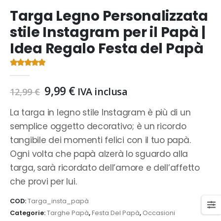
Targa Legno Personalizzata
stile Instagram per il Papà |
Idea Regalo Festa del Papà
4.47
Di 5
Il
Il
9,99
€
IVA inclusa
12,99
€
prezzo
prezzo
originale
attuale
La targa in legno stile Instagram è più di un
era:
è:
semplice oggetto decorativo; è un ricordo
12,99 €.
9,99 €.
tangibile dei momenti felici con il tuo papà.
Ogni volta che papà alzerà lo sguardo alla
targa, sarà ricordato dell’amore e dell’affetto
che provi per lui.
COD:
Targa_insta_papà
Categorie:
Targhe Papà
,
Festa Del Papà
,
Occasioni