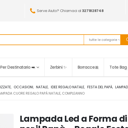
Serve Aiuto? Chiamaci al
3271828748
tutte le categorie
Per Destinatario ➡️
Zerbini ✨
Borracce🎀
Tote Bag 
IZZATE
,
OCCASIONI
,
NATALE
,
IDEE REGALO NATALE
,
FESTA DEL PAPÀ
,
LAMPAD
– LAMPADA CUORE REGALO PAPÀ NATALE, COMPLEANNO
Lampada Led a Forma di