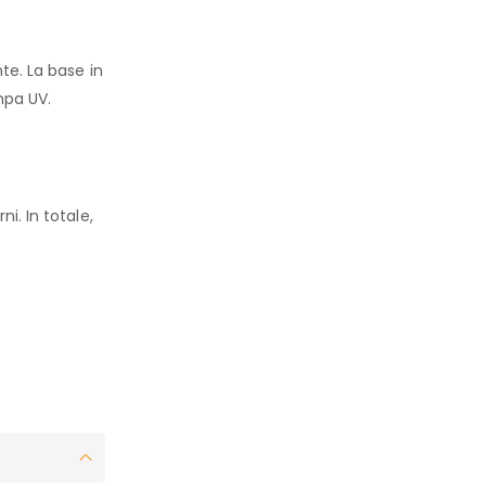
te. La base in
mpa UV.
i. In totale,