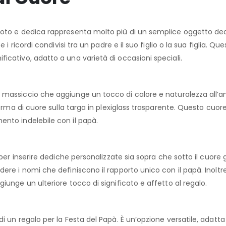
foto e dedica rappresenta molto più di un semplice oggetto dec
 i ricordi condivisi tra un padre e il suo figlio o la sua figlia. 
cativo, adatto a una varietà di occasioni speciali.
 massiccio che aggiunge un tocco di calore e naturalezza all’
forma di cuore sulla targa in plexiglass trasparente. Questo cuor
nto indelebile con il papà.
per inserire dediche personalizzate sia sopra che sotto il cuore g
re i nomi che definiscono il rapporto unico con il papà. Inoltre
unge un ulteriore tocco di significato e affetto al regalo.
i un regalo per la Festa del Papà. È un’opzione versatile, adatta