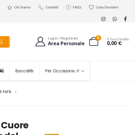
Chi Siamo
Contatti
FAQs
Lista Desideri
0
Login / Registrati
Il Tuo Carrello
0,00
€
Area Personale
️
Boccali🍻
Per Occasione 🎉
E PAPÀ
 Cuore