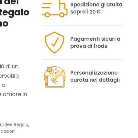
a del
Regalo
no
ù di un
rsatile,
 o
e amore in
r
,
Idee Regalo
,
casioni