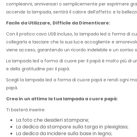
compleanni, anniversari o semplicemente per esprimere grat
accende la lampada, sentirà il calore dell’affetto e la bellezza
Facile da Utilizzare, Difficile da Dimenticare:
Con il pratico cavo USB incluso, la
lampada led a forma di c
collegarla e lasciare che la sua luce accogliente e amorevole 
viene acceso, garantendo un ricordo indelebile e un sorriso s
La
lampada led a forma di cuore
per il papà è molto più di u
e della gratitudine per il papà.
Scegli la
lampada led a forma di cuore
papà e rendi ogni mom
papà.
Crea in un attimo la tua lampada a cuore papà:
Ti basterà inserire:
La foto che desideri stampare;
La dedica da stampare sulla targa in plexiglass;
La dedica da incidere sulla base in legno;