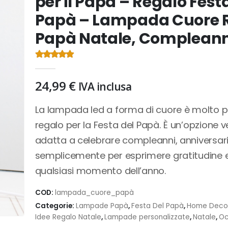
per il Papà – Regalo Fest
Papà – Lampada Cuore 
Papà Natale, Complean
4.47
Di 5
24,99
€
IVA inclusa
La lampada led a forma di cuore è molto pi
regalo per la Festa del Papà. È un’opzione ve
adatta a celebrare compleanni, anniversari
semplicemente per esprimere gratitudine 
qualsiasi momento dell’anno.
COD:
lampada_cuore_papà
Categorie:
Lampade Papà
,
Festa Del Papà
,
Home Deco
Idee Regalo Natale
,
Lampade personalizzate
,
Natale
,
Oc