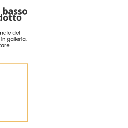
n basso
dotto
inale del
n galleria.
zare