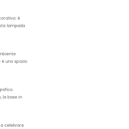
orativo; è
Questa lampada
ambiente
e è uno spazio
rafico.
, la base in
 a celebrare