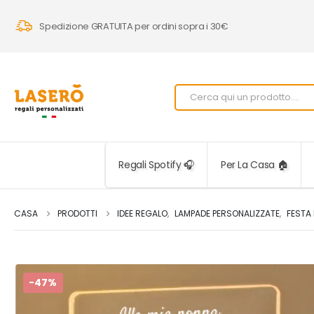
Spedizione GRATUITA per ordini sopra i 30€
Regali Spotify 🎧
Per La Casa 🏠
CASA
PRODOTTI
IDEE REGALO
,
LAMPADE PERSONALIZZATE
,
FESTA 
-47%