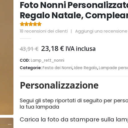
Foto Nonni Personalizzat
Regalo Natale, Comple
18
recensioni dei clienti
|
Aggiungi una recensione
4.39
Di 5
Il
Il
23,18
€
IVA inclusa
43,91
€
prezzo
prezzo
originale
attuale
COD:
Lamp_rett_nonni
era:
è:
Categorie:
Festa dei Nonni
,
Idee Regalo
,
Lampade perso
43,91 €.
23,18 €.
Personalizzazione
Segui gli step riportati di seguito per pers
la tua lampada
Carica la foto da stampare sulla la