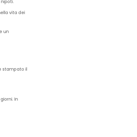
nipoti.
lla vita dei
re un
ne stampato il
iorni. In