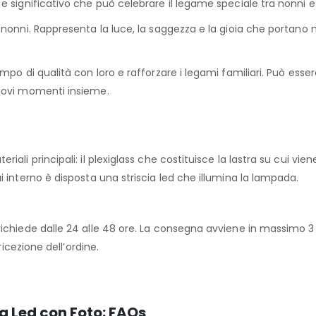
 significativo che può celebrare il legame speciale tra nonni e 
nonni. Rappresenta la luce, la saggezza e la gioia che portano ne
mpo di qualità con loro e rafforzare i legami familiari. Può esse
nuovi momenti insieme.
ali principali: il plexiglass che costituisce la lastra su cui vie
 interno è disposta una striscia led che illumina la lampada.
ichiede dalle 24 alle 48 ore. La consegna avviene in massimo 3 g
ricezione dell’ordine.
 Led con Foto: FAQs