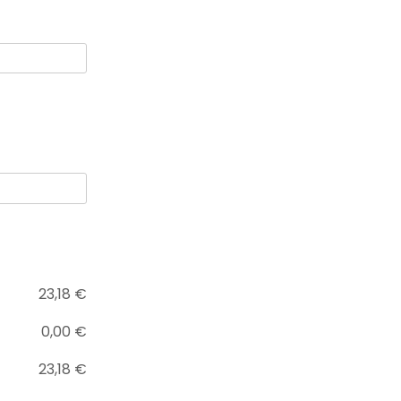
23,18
€
0,00
€
23,18
€