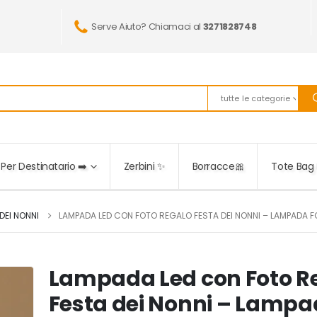
Serve Aiuto? Chiamaci al
3271828748
tutte le categorie
Per Destinatario ➡️
Zerbini ✨
Borracce🎀
Tote Bag 
DEI NONNI
LAMPADA LED CON FOTO REGALO FESTA DEI NONNI – LAMPADA 
Lampada Led con Foto R
Festa dei Nonni – Lamp