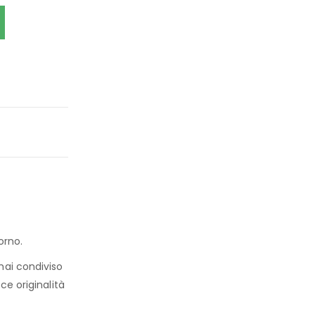
orno.
hai condiviso
ce originalità