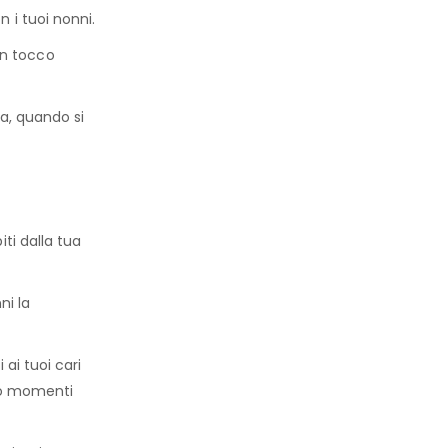
 i tuoi nonni.
 un tocco
a, quando si
ti dalla tua
ni la
ai tuoi cari
oro momenti