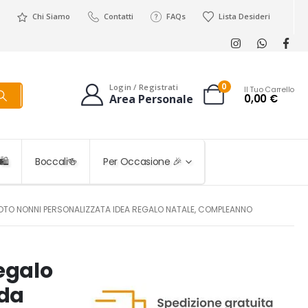
Chi Siamo
Contatti
FAQs
Lista Desideri
0
Login / Registrati
Il Tuo Carrello
0,00
€
Area Personale
️
Boccali🍻
Per Occasione 🎉
FOTO NONNI PERSONALIZZATA IDEA REGALO NATALE, COMPLEANNO
egalo
ada