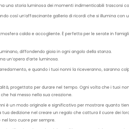
a una storia luminosa dei momenti indimenticabili trascorsi con
ando così un’affascinante galleria di ricordi che si illumina con
osfera calda e accogliente. È perfetta per le serate in famigli
illuminano, diffondendo gioia in ogni angolo della stanza.
 ma un’opera d’arte luminosa.
rredamento, e quando i tuoi nonni la riceveranno, saranno colpi
alità, progettata per durare nel tempo. Ogni volta che i tuoi non
o che hai messo nella sua creazione.
i è un modo originale e significativo per mostrare quanto tieni 
la tua dedizione nel creare un regalo che cattura il cuore dei l
re nel loro cuore per sempre.