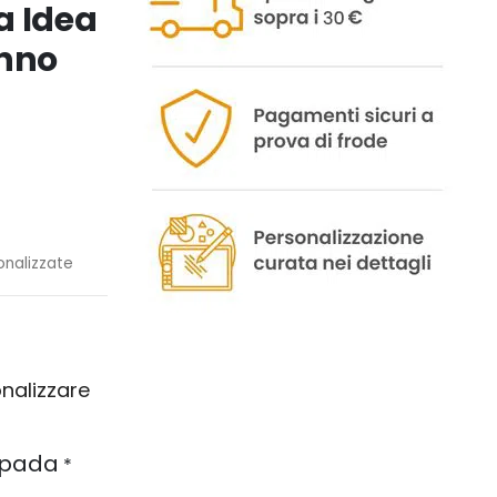
a Idea
anno
nalizzate
onalizzare
mpada
*