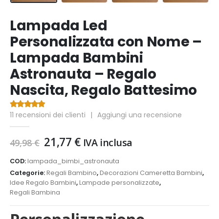
Lampada Led
Personalizzata con Nome –
Lampada Bambini
Astronauta – Regalo
Nascita, Regalo Battesimo
11
recensioni dei clienti
|
Aggiungi una recensione
4.64
Di 5
Il
Il
21,77
€
IVA inclusa
49,98
€
prezzo
prezzo
originale
attuale
COD:
lampada_bimbi_astronauta
era:
è:
Categorie:
Regali Bambino
,
Decorazioni Cameretta Bambini
,
49,98 €.
21,77 €.
Idee Regalo Bambini
,
Lampade personalizzate
,
Regali Bambina