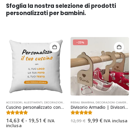
Sfoglia la nostra selezione di prodotti
personalizzati per bambini.
-23%
Questo
ACCESSORI
,
ALLESTIMENTI, DECORAZIONI, ADDOBBI
REGALI BAMBINA
,
DECORAZIONI CAMERETTA BAMBINI
,
DECORAZIONI CAMERETTA BAMBINI
,
FE
prodotto
Cuscino personalizzato con foto e testo 40×40 – regalo unico
Divisorio Armadio | Divisori Armadio Bimbi con Taglia | Divisori Armadio in Legno Personalizzati | Decorazioni Cameretta Bimbi | Regalo Nascita
ha
più
Fascia
Il
Il
4.40
Su 5
4.78
Su 5
14,63
€
-
19,51
€
9,99
€
IVA
IVA inclusa
12,99
€
varianti.
di
prezzo
prezzo
inclusa
Le
prezzo:
originale
attuale
opzioni
da
era:
è: