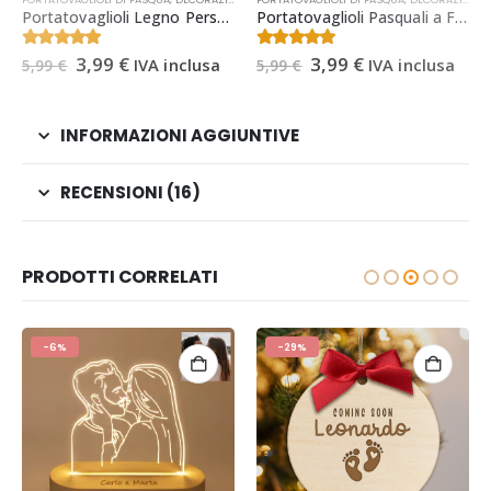
Portatovaglioli Legno Personalizzati Buona Pasqua | Decorazioni Pasquali Personalizzate
Portatovaglioli Pasquali a Forma di Coniglietto | Decorazioni Pasquali Personalizzate
Il
Il
Il
Il
4.69
Su 5
4.38
Su 5
3,99
€
3,99
€
IVA inclusa
IVA inclusa
5,99
€
5,99
€
prezzo
prezzo
prezzo
prezzo
originale
attuale
originale
attuale
era:
è:
era:
è:
5,99 €.
3,99 €.
5,99 €.
3,99 €.
INFORMAZIONI AGGIUNTIVE
RECENSIONI (16)
PRODOTTI CORRELATI
-6%
-29%