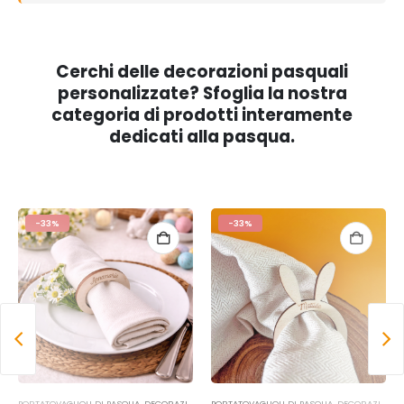
Cerchi delle decorazioni pasquali
personalizzate? Sfoglia la nostra
categoria di prodotti interamente
dedicati alla pasqua.
-33%
-33%
ECORAZIONI PASQUALI
PORTATOVAGLIOLI DI PASQUA
,
OCCASIONI
,
DECORAZIONI PASQUALI
,
PASQUA
PORTATOVAGLIOLI DI PASQUA
,
OCCASIONI
,
PASQUA
,
DECORAZIONI PASQUALI