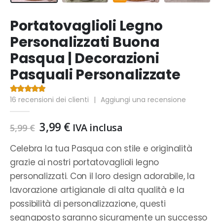
Portatovaglioli Legno
Personalizzati Buona
Pasqua | Decorazioni
Pasquali Personalizzate
16
recensioni dei clienti
|
Aggiungi una recensione
4.69
Di 5
Il
Il
3,99
€
IVA inclusa
5,99
€
prezzo
prezzo
originale
attuale
Celebra la tua Pasqua con stile e originalità
era:
è:
grazie ai nostri portatovaglioli legno
5,99 €.
3,99 €.
personalizzati. Con il loro design adorabile, la
lavorazione artigianale di alta qualità e la
possibilità di personalizzazione, questi
segnaposto saranno sicuramente un successo