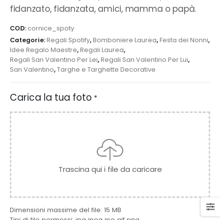
fidanzato, fidanzata, amici, mamma o papà.
COD:
cornice_spoty
Categorie:
Regali Spotify
,
Bomboniere Laurea
,
Festa dei Nonni
,
Idee Regalo Maestre
,
Regali Laurea
,
Regali San Valentino Per Lei
,
Regali San Valentino Per Lui
,
San Valentino
,
Targhe e Targhette Decorative
Carica la tua foto
*
Trascina qui i file da caricare
Dimensioni massime del file: 15 MB
Tipi di file permessi: jpg jpeg jpe gif png