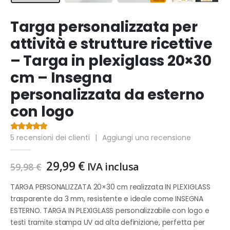
Targa personalizzata per
attività e strutture ricettive
– Targa in plexiglass 20×30
cm – Insegna
personalizzata da esterno
con logo
5
recensioni dei clienti
|
Aggiungi una recensione
4.40
Di 5
Il
Il
29,99
€
IVA inclusa
59,98
€
prezzo
prezzo
originale
attuale
TARGA PERSONALIZZATA 20×30 cm realizzata IN PLEXIGLASS
era:
è:
trasparente da 3 mm, resistente e ideale come INSEGNA
59,98 €.
29,99 €.
ESTERNO. TARGA IN PLEXIGLASS personalizzabile con logo e
testi tramite stampa UV ad alta definizione, perfetta per