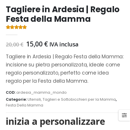
Tagliere in Ardesia | Regalo
Festa della Mamma
4.75
Di 5
Il
Il
15,00
€
IVA inclusa
20,00
€
prezzo
prezzo
originale
attuale
Tagliere in Ardesia | Regalo Festa della Mamma:
era:
è:
incisione su pietra personalizzata, ideale come
20,00 €.
15,00 €.
regalo personalizzato, perfetto come idea
regalo per la Festa della Mamma.
COD:
ardesia_mamma_mondo
Categorie:
Utensili, Taglieri e Sottobicchieri per la Mamma
,
Festa Della Mamma
inizia a personalizzare