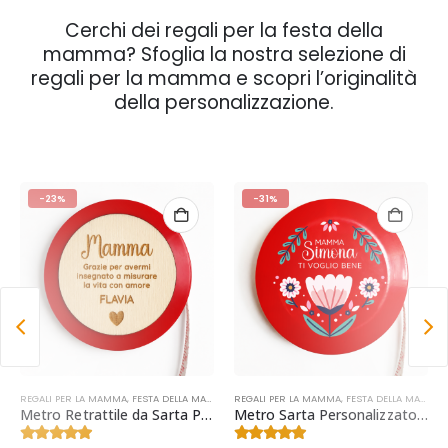
Cerchi dei regali per la festa della
mamma? Sfoglia la nostra selezione di
regali per la mamma e scopri l’originalità
della personalizzazione.
-23%
-31%
MA
LLA MAMMA
REGALI PER LA MAMMA
,
HOME DECOR
,
IDEE REGALO
,
FESTA DELLA MAMMA
,
IDEE REGALO MAESTRE
REGALI PER LA MAMMA
,
REGALI LAUREA
,
FESTA DELLA MAMMA
,
REGALI PER LA
Metro Retrattile da Sarta Personalizzato | Regalo Festa della Mamma
Metro Sarta Personalizzato | Regalo Festa della Mamma