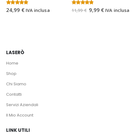
Il
Il
4.43
Su 5
4.25
Su 5
24,99
€
9,99
€
IVA inclusa
IVA inclusa
11,99
€
prezzo
prezzo
originale
attuale
era:
è:
11,99 €.
9,99 €.
LASERÒ
Home
Shop
Chi Siamo
Contatti
Servizi Aziendali
Il Mio Account
LINK UTILI