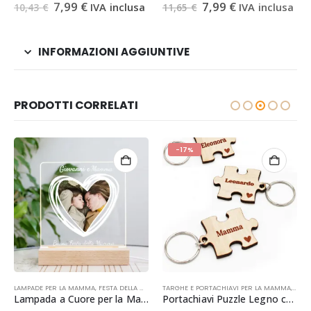
Il
Il
Il
Il
5.00
Su 5
4.50
Su 5
7,99
€
7,99
€
IVA inclusa
IVA inclusa
10,43
€
11,65
€
prezzo
prezzo
prezzo
prezzo
originale
attuale
originale
attuale
era:
è:
era:
è:
10,43 €.
7,99 €.
11,65 €.
7,99 €.
INFORMAZIONI AGGIUNTIVE
PRODOTTI CORRELATI
-17%
I
LAMPADE PER LA MAMMA
,
FESTA DELLA MAMMA
,
FESTA DELLA MAMMA
,
OCCASIONI
TARGHE E PORTACHIAVI PER LA MAMMA
,
HOME DECOR
,
IDEE REGALO
,
IDEE REGALO N
,
FEST
Lampada a Cuore per la Mamma | Regalo Festa della Mamma
Portachiavi Puzzle Legno con Incisione | Regalo Festa della Mamma