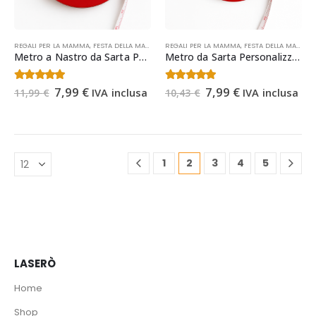
REGALI PER LA MAMMA
,
FESTA DELLA MAMMA
REGALI PER LA MAMMA
,
FESTA DELLA MAMMA
Metro a Nastro da Sarta Personalizzato | Regalo Festa della Mamma
Metro da Sarta Personalizzato | Regalo Festa della Mamma
Il
Il
Il
Il
5.00
Su 5
4.50
Su 5
7,99
€
7,99
€
IVA inclusa
IVA inclusa
11,99
€
10,43
€
prezzo
prezzo
prezzo
prezzo
originale
attuale
originale
attuale
era:
è:
era:
è:
11,99 €.
7,99 €.
10,43 €.
7,99 €.
1
2
3
4
5
LASERÒ
Home
Shop