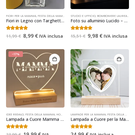
FIORI PER LA MAMMA
,
FESTA DELLA MAMMA
,
OCCASIONI
STUDIO E UFFICIO
,
BOMBONIERE LAUREA
,
FES
Fiori in Legno con Targhetta Personalizzata | Regalo Festa della Mamma
Foto su alluminio Lucido – Quadro Moderno 42x30cm
Il
Il
Il
Il
4.36
Su 5
4.50
Su 5
8,99
€
9,98
€
IVA inclusa
IVA inclusa
11,99
€
15,51
€
prezzo
prezzo
prezzo
prezzo
originale
attuale
originale
attuale
era:
è:
era:
è:
11,99 €.
8,99 €.
15,51 €.
9,98 €.
-17%
IDEE REGALO
,
FESTA DELLA MAMMA
,
HOME DECOR
LAMPADE PER LA MAMMA
,
IDEE REGALO NATALE
,
,
LAMPADE PER LA 
FESTA DELLA MAMMA
Lampada a Cuore Mamma – Lampada Personalizzata con Dedica per la Mamma – Regalo Natale, Festa della Mamma, Compleanno
Lampada a Cuore per la Mamma | Regalo Festa della Mamma
Il
Il
4.53
Su 5
4.43
Su 5
19,99
€
24,99
€
IVA
IVA inclusa
23,99
€