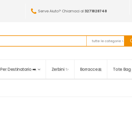
Serve Aiuto? Chiamaci al
3271828748
tutte le categorie
Per Destinatario ➡️
Zerbini ✨
Borracce🎀
Tote Bag 