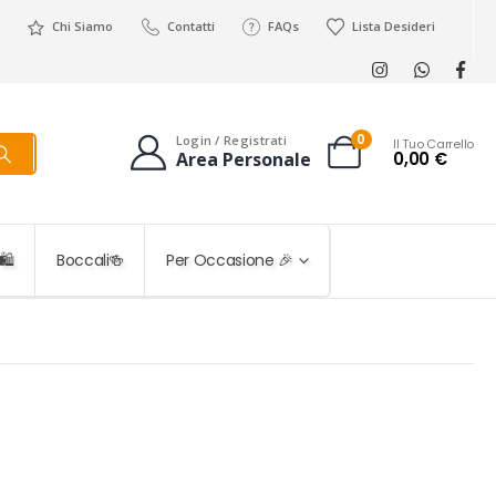
Chi Siamo
Contatti
FAQs
Lista Desideri
0
Login / Registrati
Il Tuo Carrello
0,00
€
Area Personale
️
Boccali🍻
Per Occasione 🎉