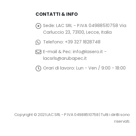
CONTATTI & INFO
Sede:
LAC SRL - P.IVA 04988510758 Via
Carluccio 23, 73100, Lecce, Italia
Telefono:
+39 327 1828748
E-mail & Pec:
info@lasero.it
-
lacsrls@arubapec.it
Orari di lavoro:
Lun - Ven / 9:00 - 18:00
Copyright © 2021 LAC SRL - P.IVA 04988510758 | Tutti i diritti sono
riservati.