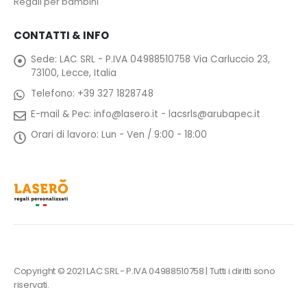
Regali per bambini
CONTATTI & INFO
Sede:
LAC SRL - P.IVA 04988510758 Via Carluccio 23,
73100, Lecce, Italia
Telefono:
+39 327 1828748
E-mail & Pec:
info@lasero.it
-
lacsrls@arubapec.it
Orari di lavoro:
Lun - Ven / 9:00 - 18:00
Copyright © 2021 LAC SRL - P.IVA 04988510758 | Tutti i diritti sono
riservati.